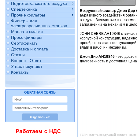
Подготовка сжатого воздуха
Спецтехника
Воздушный фильтр Джон Дир 
Прочие фильтры
абразивного воздействия орган
воздуха. Вследствие своевреме
Фильтры для
загрязнений на механизм в цело
электроэрозионных станков
Масла и смазки
JOHN DEERE AH19846 отличается
Пресс фильтры
корпусной конструкции, надежно
Сертификаты
преобразовывает поступающий в
влаги в рабочий механизм.
Доставка и оплата
Статьи
Джон Дир AH19846
- это досто
Вопрос - Ответ
долговечность и доступная цен
У нас покупают
Контакты
ОБРАТНАЯ СВЯЗЬ
ТЕГИ: купить воздушный фильтр, зам