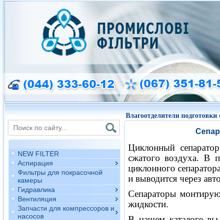
Влагоотделители подготовки 
Сепар
Циклонный сепаратор
NEW FILTER
сжатого воздуха. В п
Аспирация
циклонного сепаратора.
Фильтры для покрасочной
и выводится через авт
камеры
Гидравлика
Сепараторы монтируют
Вентиляция
жидкости.
Запчасти для компрессоров и
насосов
В нашем каталоге вы