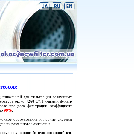
тсосов:
дназначенной для фильтрации воздушных
пература около
+260
С°
. Рукавный фильтр
осле процесса фильтрации коэффициент
оло
99%
.
ионное оборудование и прочие системы
ениях различного назначения.
нных пылесосов (стружкоотсосов) как