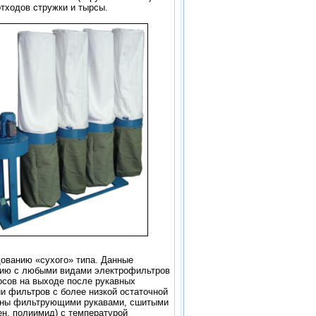
отходов стружки и тырсы.
ованию «сухого» типа. Данные
нию с любыми видами электрофильтров
осов на выходе после рукавных
и фильтров с более низкой остаточной
ваны фильтрующими рукавами, сшитыми
н, полиимид) с температурой