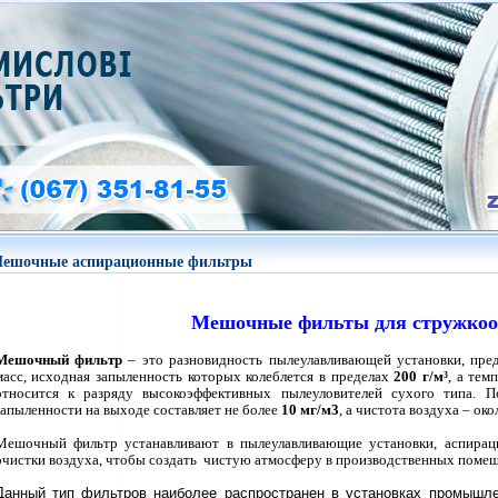
ешочные аспирационные фильтры
Мешочные фильты для стружкоо
Мешочный фильтр
– это разновидность пылеулавливающей установки, пре
масс, исходная запыленность которых колеблется в пределах
200 г/м³
, а тем
относится к разряду высокоэффективных пылеуловителей сухого типа. П
запыленности на выходе составляет не более
10 мг/м3
, а чистота воздуха – ок
Мешочный фильтр устанавливают в пылеулавливающие установки, аспирац
очистки воздуха, чтобы создать чистую атмосферу в производственных помещ
Данный тип фильтров наиболее распространен в установках промышле