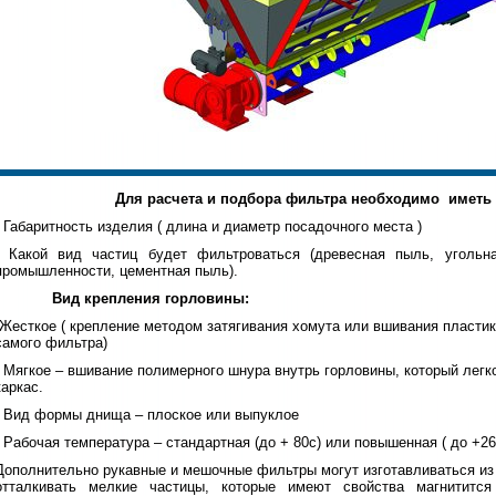
Для расчета и подбора фильтра необходимо иметь
- Габаритность изделия ( длина и диаметр посадочного места )
- Какой вид частиц будет фильтроваться (древесная пыль, угольн
промышленности, цементная пыль).
Вид крепления горловины:
-Жесткое ( крепление методом затягивания хомута или вшивания пластик
самого фильтра)
- Мягкое – вшивание полимерного шнура внутрь горловины, который лег
каркас.
- Вид формы днища – плоское или выпуклое
- Рабочая температура – стандартная (до + 80с) или повышенная ( до +26
Дополнительно рукавные и мешочные фильтры могут изготавливаться из 
отталкивать мелкие частицы, которые имеют свойства магнитится