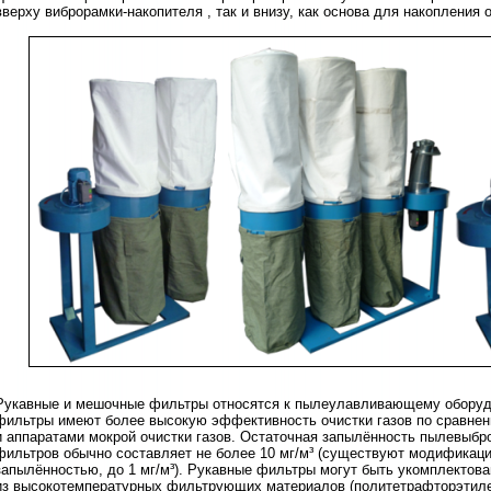
вверху виброрамки-накопителя , так и внизу, как основа для накопления 
Рукавные и мешочные фильтры относятся к пылеулавливающему оборуд
фильтры имеют более высокую эффективность очистки газов по сравне
и аппаратами мокрой очистки газов. Остаточная запылённость пылевыбр
фильтров обычно составляет не более 10 мг/м³ (существуют модификаци
запылённостью, до 1 мг/м³). Рукавные фильтры могут быть укомплекто
из высокотемпературных фильтрующих материалов (политетрафторэтиле