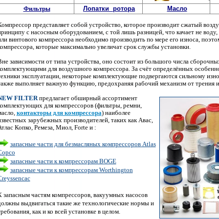
Фильтры
Лопатки ротора
Масло
Компрессор представляет собой устройство, которое производит сжатый возду
принципу с насосным оборудованием, с той лишь разницей, что качает не воду
или винтового компрессора необходимо производить по мере его износа, поэто
компрессора, которые максимально увеличат срок службы установки.
Вне зависимости от типа устройства, оно состоит из большого числа сборочны
комплектующими для воздушного компрессора. За счёт определённых особенн
техники эксплуатации, некоторые комплектующие подвергаются сильному износ
также выполняет важную функцию, предохраняя рабочий механизм от трения и
NEW FILTER
предлагает обширный ассортимент
комплектующих для компрессоров (фильтры, ремни,
масло,
контакторы для компрессо
ра
)
наиболее
известных зарубежных производителей, таких как Авас,
Атлас Копко, Ремеза, Миол, Forte и :
запасные части для безмасляных компрессоров Atlas
Copco
запасные части к компрессорам BOGE
запасные части к компрессорам Worthington
Creyssencac
К запасным частям компрессоров, вакуумных насосов
должны выдвигаться такие же технологические нормы и
требования, как и ко всей установке в целом.