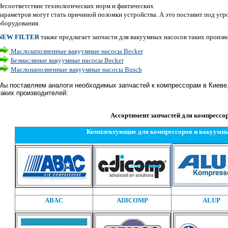
Несоответствие
технологических норм и
фактических
параметров могут стать причиной поломки устройства. А это поставит под угр
оборудования.
NEW FILTER
также
предлагает запчасти для вакуумных насосов таких произв
Маслозаполненные вакуумные насосы Becker
Безмасляные вакуумные насосы Becker
Маслонаполненные вакуумные насосы Busсh
Мы поставляем а
налоги необходимых запчастей к компрессорам в Киеве
таких производителей:
Ассортимент
запчастей для
компрессо
Комплектующие для компрессоров и вакуумны
ABAC
ADICOMP
ALUP