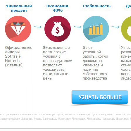
еги: расходные и запасные части для компрессоров, запчасти для компрессоров и вакуумных насосов, лоп
непропетровске, Виннице, Ровно, Запорожье, Житомире, Черновцах, Чернигове, Чекрассах, Николаеве, О