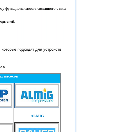
озу функциональность связанного с ним
одителей:
, которые подходят для устройств
ров
х насосов
ALMIG