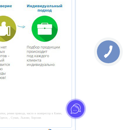
атки, ремни привода, масло в окмпрессор в Киеве,
дессе, , Сумах, Львове, Херсоне.