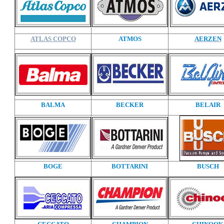
ATLAS COPCO
ATMOS
AERZEN
BALMA
BECKER
BELAIR
BOGE
BOTTARINI
BUSCH