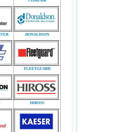
COMPAIR
NTER
DONALDSON
FLEETGUARD
N
HIROSS