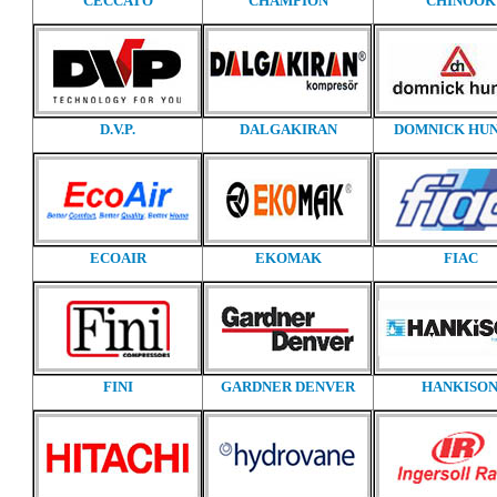
CECCATO
CHAMPION
CHINOOK
D.V.P.
DALGAKIRAN
DOMNICK HU
ECOAIR
EKOMAK
FIAC
FINI
GARDNER DENVER
HANKISO