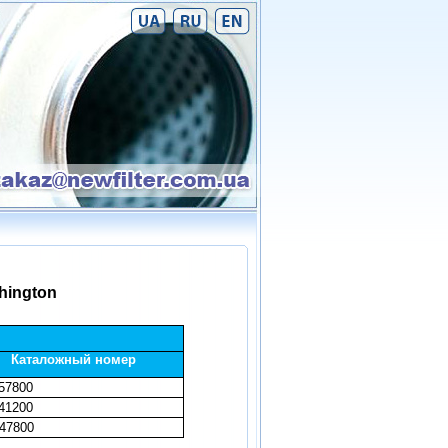
hington
Каталожный номер
57800
41200
47800