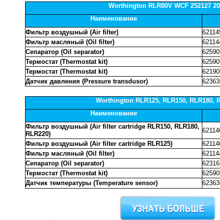
Worthington RLR80V WCF 252127 20
Наименование
Фильтр воздушный (Air filter)
62114
Фильтр масляный (Oil filter)
62114
Сепаратор (Oil separator)
62590
Термостат (Thermostat kit)
62590
Термостат (Thermostat kit)
62190
Датчик давления (Pressure transdusor)
62363
Worthington RLR125, RLR150, RLR180, 
Наименование
Фильтр воздушный (Air filter cartridge RLR150, RLR180,
62114
RLR220)
Фильтр воздушный (Air filter cartridge RLR125)
62114
Фильтр масляный (Oil filter)
62114
Сепаратор (Oil separator)
62316
Термостат (Thermostat kit)
62590
Датчик температуры (Temperature sensor)
62363