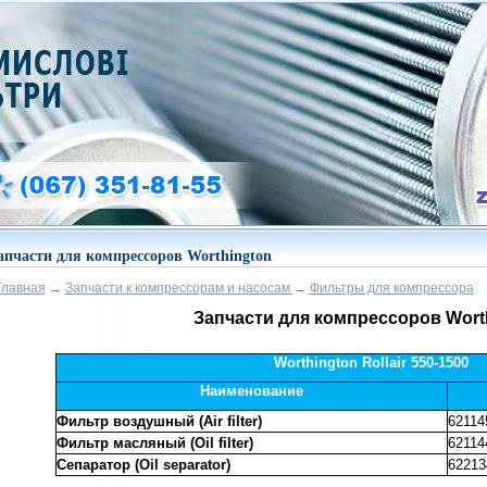
апчасти для компрессоров Worthington
Главная
→
Запчасти к компрессорам и насосам
→
Фильтры для компрессора
Запчасти для компрессоров Wort
Worthington Rollair 550-1500
Наименование
Фильтр воздушный (Air filter)
62114
Фильтр масляный (Oil filter)
62114
Сепаратор (Oil separator)
62213