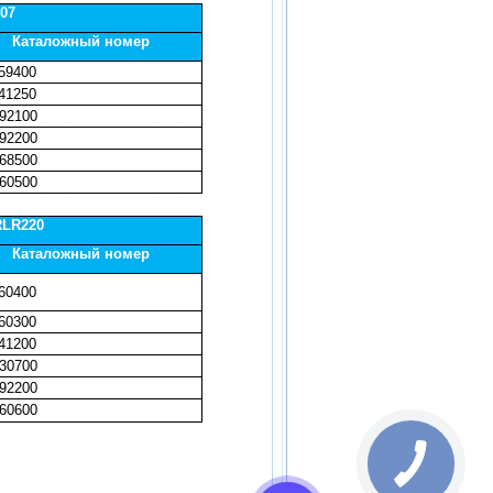
07
Каталожный номер
59400
41250
92100
92200
68500
60500
RLR220
Каталожный номер
60400
60300
41200
30700
92200
60600