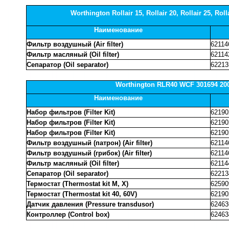
Worthington Rollair 15, Rollair 20, Rollair 25, Rolla
Наименование
Фильтр воздушный (Air filter)
62114
Фильтр масляный (Oil filter)
62114
Сепаратор (Oil separator)
62213
Worthington RLR40 WCF 301694 20
Наименование
Набор фильтров (Filter Kit)
62190
Набор фильтров (Filter Kit)
62190
Набор фильтров (Filter Kit)
62190
Фильтр воздушный (патрон) (Air filter)
62114
Фильтр воздушный (грибок) (Air filter)
62114
Фильтр масляный (Oil filter)
62114
Сепаратор (Oil separator)
62213
Термостат (Thermostat kit M, X)
62590
Термостат (Thermostat kit 40, 60V)
62190
Датчик давления (Pressure transdusor)
62463
Контроллер (Control box)
62463