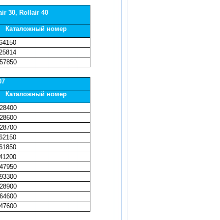
ir 30, Rollair 40
Каталожный номер
64150
25814
57850
07
Каталожный номер
28400
28600
28700
62150
61850
41200
47950
93300
28900
64600
47600