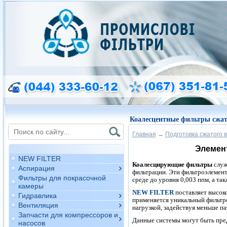
Коалесцентные фильтры сжат
Главная
→
Подготовка сжатого 
Элемен
NEW FILTER
Коалесцирующие фильтры
служ
Аспирация
фильтрации. Эти фильтроэлемент
Фильтры для покрасочной
среде до уровня 0,003 ппм, а т
камеры
NEW FILTER
поставляет высоко
Гидравлика
применяется уникальный фильтро
Вентиляция
нагрузкой, задействуя меньше па
Запчасти для компрессоров и
Данные системы могут быть пре
насосов