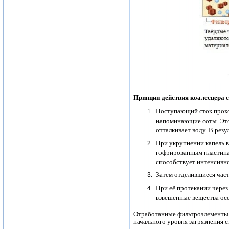
Принцип действия
коалесцера 
Поступающий сток прохо
напоминающие соты. Этот
отталкивает воду. В резул
При укрупнении капель в
гофрированным пластина
способствует интенсивн
Затем отделившиеся част
При её протекании через 
взвешенные вещества ос
Отработанные фильтроэлементы н
начального уровня загрязнения с