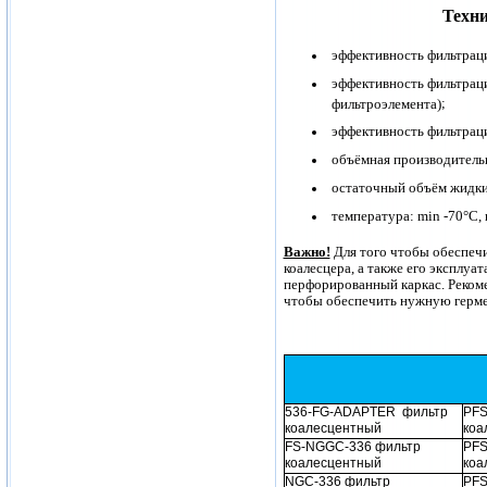
Техни
эффективность фильтраци
эффективность фильтрац
;
фильтроэлемента)
эффективность фильтрац
объёмная производительн
остаточный объём жидких
температура: min -70°С, 
Важно!
Для того чтобы обеспеч
коалесцера, а также его эксплуа
перфорированный каркас. Рекоме
чтобы обеспечить нужную герме
536-FG-ADAPTER
фильтр
PFS
коалесцентный
коа
FS-NGGC-336 фильтр
PFS
коалесцентный
коа
NGC-336 фильтр
PFS