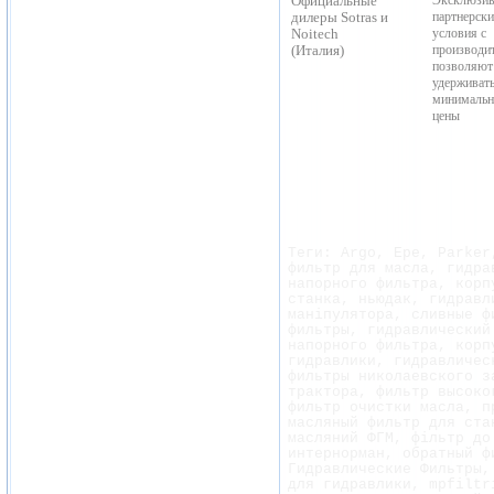
Официальные
дилеры Sotras и
партнерски
Noitech
условия с
(Италия)
производи
позволяют
удерживат
минимальн
цены
Теги:
A
rgo,
E
pe,
P
arke
фильтр для масла, гидра
напорного фильтра, корп
станка, ньюдак, гидравл
маніпулятора, сливные ф
фильтры, гидравлический
напорного фильтра, корп
гидравлики, гидравличес
фильтры николаевского з
трактора, фильтр высоко
фильтр очистки масла, п
масляный фильтр для ста
масляний ФГМ, фільтр до
интернорман, обратный ф
Гидравлические Фильтры,
для гидравлики, mpfiltr