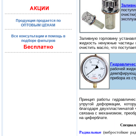
Заливн
поступл
очистки
эксплуа
Продукция продается по
ОПТОВЫМ ЦЕНАМ
Все консультации и помощь в
Заливную горловину устанавл
подборе фильтров
жидкость ненужные частицы 
очистить масло, что поступае
Гидравличес
рабочей жидко
демпфирующая
прибора из ст
Принцип работы гидравличе
упругой деформации, котор
благодаря двухпластинчатой 
связана с механизмом, преоб
на циферблате.
Специал
Радиальные
(вибростойкие рад