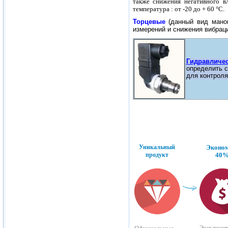
также снижения негативного в
температура : от -20 до + 60 °C.
Торцевые
(данный вид маном
измерений и снижения вибрации
Гидравличес
определ
и
ть
с
для контроля
Уникальный
Эконо
продукт
40
Эксклюзи