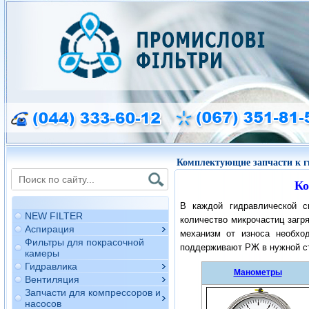
Комплектующие запчасти к 
Ко
В каждой гидравлической с
NEW FILTER
количество микрочастиц загр
Аспирация
механизм от износа необхо
Фильтры для покрасочной
поддерживают РЖ в нужной ст
камеры
Гидравлика
Манометры
Вентиляция
Запчасти для компрессоров и
насосов