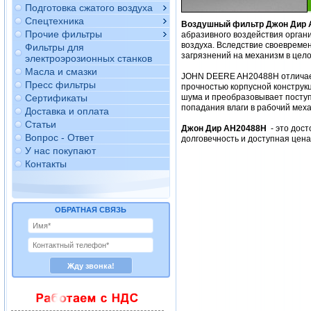
Подготовка сжатого воздуха
Спецтехника
Воздушный фильтр Джон Дир 
Прочие фильтры
абразивного воздействия орган
воздуха. Вследствие своевреме
Фильтры для
загрязнений на механизм в цело
электроэрозионных станков
Масла и смазки
JOHN DEERE AH20488H отличает
Пресс фильтры
прочностью корпусной конструкц
Сертификаты
шума и преобразовывает поступ
попадания влаги в рабочий мех
Доставка и оплата
Статьи
Джон Дир AH20488H
- это дос
Вопрос - Ответ
долговечность и доступная цен
У нас покупают
Контакты
ОБРАТНАЯ СВЯЗЬ