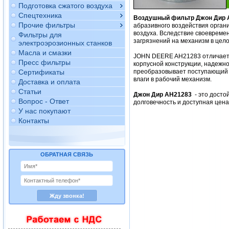
Подготовка сжатого воздуха
Спецтехника
Воздушный фильтр Джон Дир 
Прочие фильтры
абразивного воздействия орган
воздуха. Вследствие своевреме
Фильтры для
загрязнений на механизм в цело
электроэрозионных станков
Масла и смазки
JOHN DEERE AH21283 отличается
Пресс фильтры
корпусной конструкции, надежно
Сертификаты
преобразовывает поступающий в
влаги в рабочий механизм.
Доставка и оплата
Статьи
Джон Дир AH21283
- это дост
Вопрос - Ответ
долговечность и доступная цен
У нас покупают
Контакты
ОБРАТНАЯ СВЯЗЬ