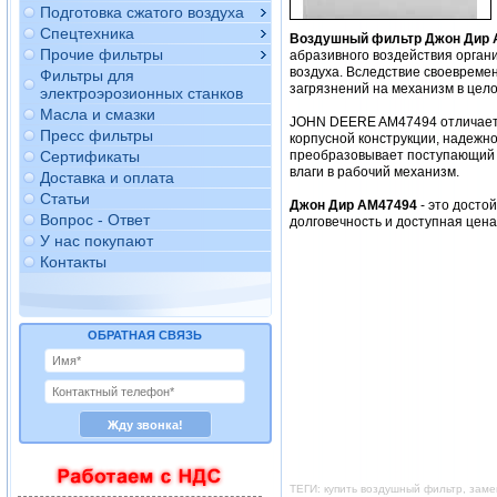
Подготовка сжатого воздуха
Спецтехника
Воздушный фильтр Джон Дир 
Прочие фильтры
абразивного воздействия орган
воздуха. Вследствие своевреме
Фильтры для
загрязнений на механизм в цело
электроэрозионных станков
Масла и смазки
JOHN DEERE AM47494 отличаетс
Пресс фильтры
корпусной конструкции, надежно
Сертификаты
преобразовывает поступающий в
влаги в рабочий механизм.
Доставка и оплата
Статьи
Джон Дир AM47494
- это досто
Вопрос - Ответ
долговечность и доступная цен
У нас покупают
Контакты
ОБРАТНАЯ СВЯЗЬ
ТЕГИ: купить воздушный фильтр, зам