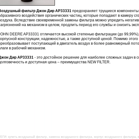
Воздушный фильтр Джон Дир AP33331
предохраняет трущиеся компоненты 
абразивного воздействия органических частиц, которые попадают в камеру с
воздуха. Вследствие своевременной замены фильтра можно упредить негатив
загрязнений на механизм в целом, продлить период его службы и снизить эк
JOHN DEERE AP33331 отличается высокой степенью фильтрации (до 99,99%),
корпусной конструкции, надежностью, а также доступной ценой. Помимо этог
преобразовывает поступающий в двигатель воздух в более равномерный пото
влаги в рабочий механизм.
Джон Дир AP33331
- это достойное решение для наиболее сложных задач в с
долговечность и доступная цена – преимущества NEW FILTER.
ЕГИ: купить воздушный фильтр, замена воздушного фильтра, корпус воздушного фильтра,