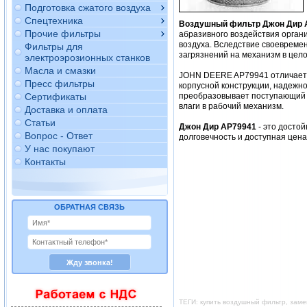
Подготовка сжатого воздуха
Спецтехника
Воздушный фильтр Джон Дир 
Прочие фильтры
абразивного воздействия орган
воздуха. Вследствие своевреме
Фильтры для
загрязнений на механизм в цело
электроэрозионных станков
Масла и смазки
JOHN DEERE AP79941 отличается
Пресс фильтры
корпусной конструкции, надежно
Сертификаты
преобразовывает поступающий в
влаги в рабочий механизм.
Доставка и оплата
Статьи
Джон Дир AP79941
- это досто
Вопрос - Ответ
долговечность и доступная цен
У нас покупают
Контакты
ОБРАТНАЯ СВЯЗЬ
ТЕГИ: купить воздушный фильтр, зам