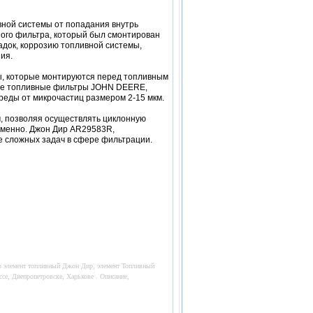
ной системы от попадания внутрь
ного фильтра, который был смонтирован
док, коррозию топливной системы,
ия.
ы, которые монтируются перед топливным
акже топливные фильтры JOHN DEERE,
реды от микрочастиц размером 2-15 мкм.
 позволяя осуществлять циклонную
еменно. Джон Дир AR29583R,
е сложных задач в сфере фильтрации.
р элемент топливный Джон Дир, элемент Топливный
е, Днепропетровске, Харькове . Описание,