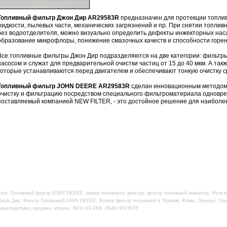
Топливный фильтр Джон Дир AR29583R
предназначен для протекции топлив
жидкости, пылевых части, механических загрязнений и пр. При снятии топлив
без водоотделителя, можно визуально определить дефекты инжекторных наса
образование микрофлоры, понижение смазочных качеств и способности горен
Все топливные фильтры Джон Дир подразделяются на две категории: фильтр
насосом и служат для предварительной очистки частиц от 15 до 40 мкм. А т
которые устанавливаются перед двигателем и обеспечивают тонкую очистку с
Топливный фильтр JOHN DEERE AR29583R
сделан инновационным методом,
очистку и фильтрацию посредством специального фильтроматериала одновр
поставляемый компанией NEW FILTER, - это достойное решение для наиболе
еги: Топливный фильтр JOHN DEERE, замена топливного фильтра, фильтр топливный инжектор, Фильт
жон Дир, Фильтр Топливный JOHN DEERE, Купить фильтр топливный в Украине, Киеве, Донецке, Одесс
арактеристики, продажа, отзывы ,NEW FILTER ,НЬЮ ФИЛЬТР.