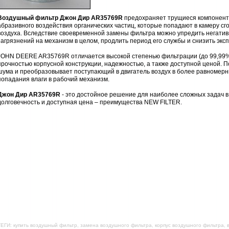
Воздушный фильтр Джон Дир AR35769R
предохраняет трущиеся компоненты
абразивного воздействия органических частиц, которые попадают в камеру с
воздуха. Вследствие своевременной замены фильтра можно упредить негатив
загрязнений на механизм в целом, продлить период его службы и снизить эк
JOHN DEERE AR35769R отличается высокой степенью фильтрации (до 99,99%
прочностью корпусной конструкции, надежностью, а также доступной ценой. 
шума и преобразовывает поступающий в двигатель воздух в более равномерны
попадания влаги в рабочий механизм.
Джон Дир AR35769R
- это достойное решение для наиболее сложных задач в
долговечность и доступная цена – преимущества NEW FILTER.
ЕГИ: купить воздушный фильтр, замена воздушного фильтра, корпус воздушного фильтра,