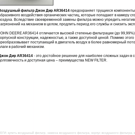
Воздушный фильтр Джон Дир AR36414
предохраняет трущиеся компоненты 
абразивного воздействия органических частиц, которые попадают в камеру с
воздуха. Вследствие своевременной замены фильтра можно упредить негатив
загрязнений на механизм в целом, продлить период его службы и снизить эк
JOHN DEERE AR36414 отличается высокой степенью фильтрации (до 99,99%),
корпусной конструкции, надежностью, а также доступной ценой. Помимо этог
преобразовывает поступающий в двигатель воздух в более равномерный пото
влаги в рабочий механизм.
Джон Дир AR36414
- это достойное решение для наиболее сложных задач в 
долговечность и доступная цена – преимущества NEW FILTER.
ЕГИ: купить воздушный фильтр, замена воздушного фильтра, корпус воздушного фильтра,