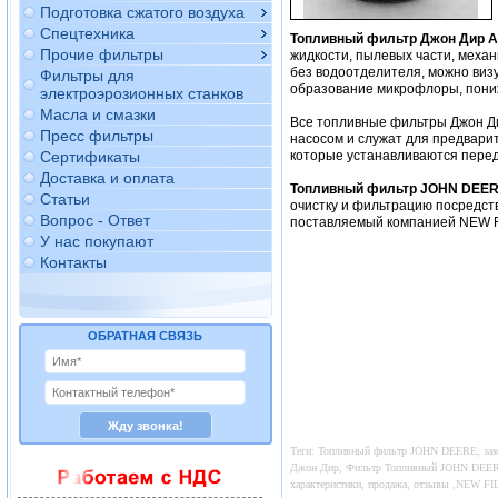
Подготовка сжатого воздуха
Спецтехника
Топливный фильтр Джон Дир 
Прочие фильтры
жидкости, пылевых части, механ
без водоотделителя, можно виз
Фильтры для
образование микрофлоры, пониж
электроэрозионных станков
Масла и смазки
Все топливные фильтры Джон Ди
Пресс фильтры
насосом и служат для предвари
Сертификаты
которые устанавливаются перед
Доставка и оплата
Топливный фильтр JOHN DEER
Статьи
очистку и фильтрацию посредс
Вопрос - Ответ
поставляемый компанией NEW FI
У нас покупают
Контакты
ОБРАТНАЯ СВЯЗЬ
Теги: Топливный фильтр JOHN DEERE, заме
Джон Дир, Фильтр Топливный JOHN DEERE, 
характеристики, продажа, отзывы ,NEW 