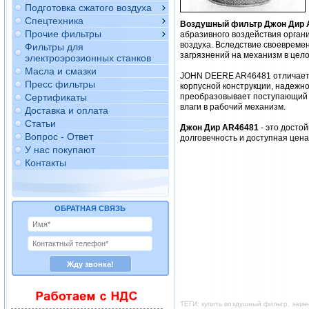
Подготовка сжатого воздуха
Спецтехника
Воздушный фильтр Джон Дир 
Прочие фильтры
абразивного воздействия орган
воздуха. Вследствие своевреме
Фильтры для
загрязнений на механизм в цело
электроэрозионных станков
Масла и смазки
JOHN DEERE AR46481 отличается
Пресс фильтры
корпусной конструкции, надежно
Сертификаты
преобразовывает поступающий в
влаги в рабочий механизм.
Доставка и оплата
Статьи
Джон Дир AR46481
- это досто
Вопрос - Ответ
долговечность и доступная цен
У нас покупают
Контакты
ОБРАТНАЯ СВЯЗЬ
ТЕГИ: купить воздушный фильтр, зам