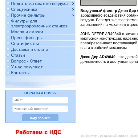
Подготовка сжатого воздуха
Спецтехника
Воздушный фильтр Джон Дир 
Прочие фильтры
абразивного воздействия орган
воздуха. Вследствие своевреме
Фильтры для
загрязнений на механизм в цело
электроэрозионных станков
Масла и смазки
JOHN DEERE AR49840 отличается
Пресс фильтры
корпусной конструкции, надежно
Сертификаты
преобразовывает поступающий в
влаги в рабочий механизм.
Доставка и оплата
Статьи
Джон Дир AR49840
- это досто
Вопрос - Ответ
долговечность и доступная цен
У нас покупают
Контакты
ОБРАТНАЯ СВЯЗЬ
ТЕГИ: купить воздушный фильтр, зам