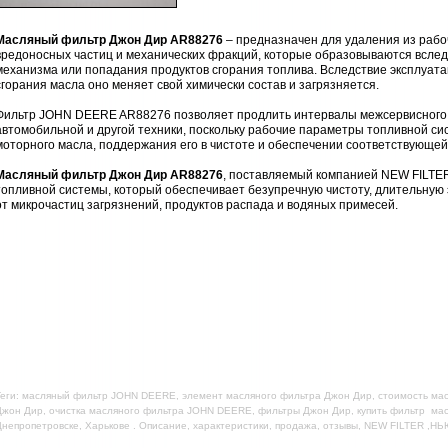
Масляный фильтр Джон Дир AR88276
– предназначен для удаления из рабо
вредоносных частиц и механических фракций, которые образовываются вслед
механизма или попадания продуктов сгорания топлива. Вследствие эксплуата
сгорания масла оно меняет свой химически состав и загрязняется.
Фильтр JOHN DEERE AR88276 позволяет продлить интервалы межсервисного 
автомобильной и другой техники, поскольку рабочие параметры топливной си
моторного масла, поддержания его в чистоте и обеспечении соответствующей
Масляный фильтр Джон Дир AR88276
, поставляемый компанией NEW FILTER
топливной системы, который обеспечивает безупречную чистоту, длительную
от микрочастиц загрязнений, продуктов распада и водяных примесей.
еги: масляный фильтр JOHN DEERE, элемент масляного фильтра Джон Дир, стоимость мас
жон Дир, очистка масляного фильтра JOHN DEERE, фильтры Джон Дир, купить фильтр масл
непропетровске, Харькове . Описание, характеристики, продажа, отзывы, NEW FILTER ,Н