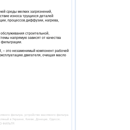
чей среды мелких загрязнений,
ствие износа трущихся деталей
ции, процессов диффузии, нагрева,
обслуживания строительной,
стемы напрямую зависят от качества
 фильтрации.
, – это незаменимый компонент рабочей
 эксплуатацию двигателя, очищая масло
ляного фильтра, устройство масляного фильтра
яный в Украине, Киеве, Донецке, Одессе,
ЬЮ ФИЛЬТР.