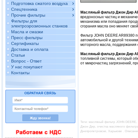
Подготовка сжатого воздуха
Спецтехника
Масляный фильтр Джон Дир A
Прочие фильтры
вредоносных частиц и механиче
Фильтры для
механизма или попадания продук
электроэрозионных станков
сгорания масла оно меняет свой
Масла и смазки
Фильтр JOHN DEERE AR89380 по
Пресс фильтры
автомобильной и другой техник
Сертификаты
моторного масла, поддержания 
Доставка и оплата
Масляный фильтр Джон Дир A
Статьи
топливной системы, который об
Вопрос - Ответ
от микрочастиц загрязнений, пр
У нас покупают
Контакты
ОБРАТНАЯ СВЯЗЬ
Теги: масляный фильтр JOHN DEERE, 
Джон Дир, очистка масляного фильтр
Днепропетровске, Харькове . Описан