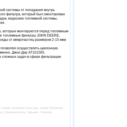
ой системы от попадания внутрь
ного фильтра, который был смонтирован
док, коррозию топливной системы,
ия.
ы, которые монтируются перед топливным
акже топливные фильтры JOHN DEERE,
реды от микрочастиц размером 2-15 мкм.
позволяя осуществлять циклонную
менно. Джон Дир AT101565,
е сложных задач в сфере фильтрации.
р элемент топливный Джон Дир, элемент Топливный
е, Днепропетровске, Харькове . Описание,