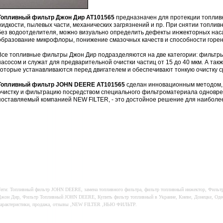
Топливный фильтр Джон Дир AT101565
предназначен для протекции топливн
жидкости, пылевых части, механических загрязнений и пр. При снятии топлив
без водоотделителя, можно визуально определить дефекты инжекторных наса
образование микрофлоры, понижение смазочных качеств и способности горен
Все топливные фильтры Джон Дир подразделяются на две категории: фильтр
насосом и служат для предварительной очистки частиц от 15 до 40 мкм. А т
которые устанавливаются перед двигателем и обеспечивают тонкую очистку с
Топливный фильтр JOHN DEERE AT101565
сделан инновационным методом, 
очистку и фильтрацию посредством специального фильтроматериала одновре
поставляемый компанией NEW FILTER, - это достойное решение для наиболе
еги: Топливный фильтр JOHN DEERE, замена топливного фильтра, фильтр топливный инжектор, Фильт
жон Дир, Фильтр Топливный JOHN DEERE, Купить фильтр топливный в Украине, Киеве, Донецке, Одесс
арактеристики, продажа, отзывы ,NEW FILTER ,НЬЮ ФИЛЬТР.