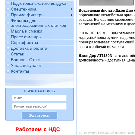
Подготовка сжатого воздуха
Спецтехника
Воздушный фильтр Джон Дир 
Прочие фильтры
абразивного воздействия орган
воздуха. Вследствие своевреме
Фильтры для
загрязнений на механизм в цело
электроэрозионных станков
Масла и смазки
JOHN DEERE AT1130N отличается
Пресс фильтры
корпусной конструкции, надежно
Сертификаты
преобразовывает поступающий в
влаги в рабочий механизм.
Доставка и оплата
Статьи
Джон Дир AT1130N
- это досто
Вопрос - Ответ
долговечность и доступная цен
У нас покупают
Контакты
ОБРАТНАЯ СВЯЗЬ
ТЕГИ: купить воздушный фильтр, зам