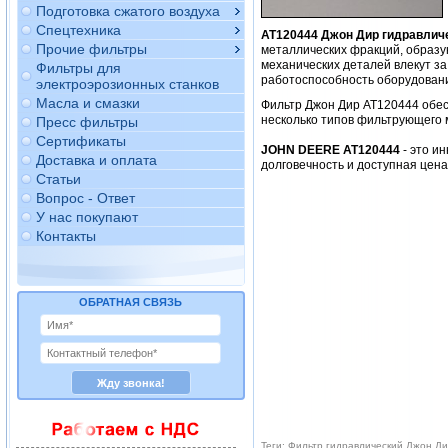
Подготовка сжатого воздуха
Спецтехника
AT120444 Джон Дир гидравлич
Прочие фильтры
металлических фракций, образу
механических деталей влекут за
Фильтры для
работоспособность оборудован
электроэрозионных станков
Масла и смазки
Фильтр Джон Дир AT120444 обе
несколько типов фильтрующего 
Пресс фильтры
Сертификаты
JOHN DEERE AT120444
- это и
Доставка и оплата
долговечность и доступная цен
Статьи
Вопрос - Ответ
У нас покупают
Контакты
ОБРАТНАЯ СВЯЗЬ
Теги: Фильтр гидравлический Джон Д