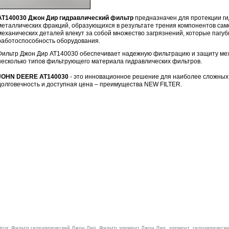
AT140030 Джон Дир гидравлический фильтр
предназначен для протекции ги
металлических фракций, образующихся в результате трения компонентов само
механических деталей влекут за собой множество загрязнений, которые пагу
работоспособность оборудования.
Фильтр Джон Дир AT140030 обеспечивает надежную фильтрацию и защиту м
несколько типов фильтрующего материала гидравлических фильтров.
JOHN DEERE AT140030
- это инновационное решение для наиболее сложных 
долговечность и доступная цена – преимущества NEW FILTER.
еги: Фильтр гидравлический Джон Дир, Фильтр элемент Джон Дир, элемент гидравличес