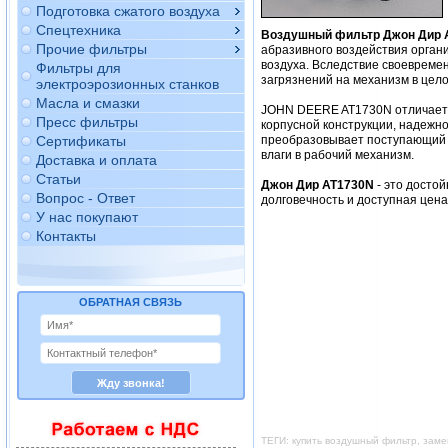
Подготовка сжатого воздуха
Спецтехника
Воздушный фильтр Джон Дир 
Прочие фильтры
абразивного воздействия орган
воздуха. Вследствие своевреме
Фильтры для
загрязнений на механизм в цело
электроэрозионных станков
Масла и смазки
JOHN DEERE AT1730N отличается
Пресс фильтры
корпусной конструкции, надежно
Сертификаты
преобразовывает поступающий в
влаги в рабочий механизм.
Доставка и оплата
Статьи
Джон Дир AT1730N
- это досто
Вопрос - Ответ
долговечность и доступная цен
У нас покупают
Контакты
ОБРАТНАЯ СВЯЗЬ
ТЕГИ: купить воздушный фильтр, зам