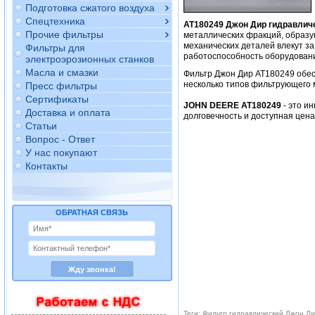
Подготовка сжатого воздуха
Спецтехника
AT180249 Джон Дир гидравлич
Прочие фильтры
металлических фракций, образу
механических деталей влекут за
Фильтры для
работоспособность оборудован
электроэрозионных станков
Масла и смазки
Фильтр Джон Дир AT180249 обе
несколько типов фильтрующего 
Пресс фильтры
Сертификаты
JOHN DEERE AT180249
- это и
Доставка и оплата
долговечность и доступная цен
Статьи
Вопрос - Ответ
У нас покупают
Контакты
ОБРАТНАЯ СВЯЗЬ
Теги: Фильтр гидравлический Джон Д