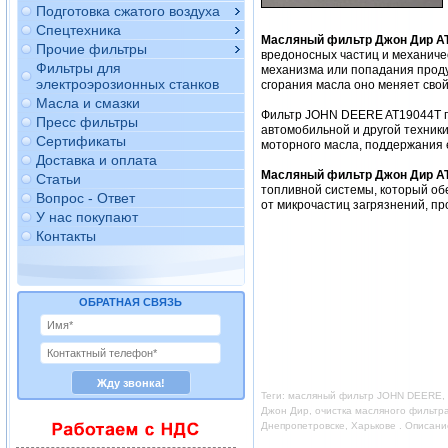
Подготовка сжатого воздуха
Спецтехника
Масляный фильтр Джон Дир A
Прочие фильтры
вредоносных частиц и механиче
Фильтры для
механизма или попадания продук
электроэрозионных станков
сгорания масла оно меняет свой
Масла и смазки
Фильтр JOHN DEERE AT19044T п
Пресс фильтры
автомобильной и другой техник
Сертификаты
моторного масла, поддержания 
Доставка и оплата
Масляный фильтр Джон Дир A
Статьи
топливной системы, который об
Вопрос - Ответ
от микрочастиц загрязнений, пр
У нас покупают
Контакты
ОБРАТНАЯ СВЯЗЬ
Теги: масляный фильтр JOHN DEERE, 
Джон Дир, очистка масляного фильтр
Днепропетровске, Харькове . Описан