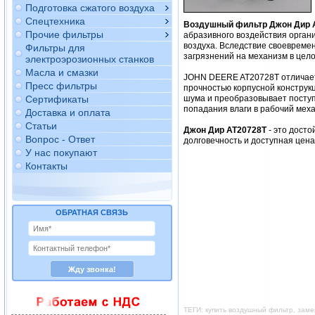
Подготовка сжатого воздуха
Спецтехника
Воздушный фильтр Джон Дир 
Прочие фильтры
абразивного воздействия орган
воздуха. Вследствие своевреме
Фильтры для
загрязнений на механизм в цело
электроэрозионных станков
Масла и смазки
JOHN DEERE AT20728T отличаетс
Пресс фильтры
прочностью корпусной конструкц
Сертификаты
шума и преобразовывает поступ
попадания влаги в рабочий мех
Доставка и оплата
Статьи
Джон Дир AT20728T
- это дост
Вопрос - Ответ
долговечность и доступная цен
У нас покупают
Контакты
ОБРАТНАЯ СВЯЗЬ
ТЕГИ: купить воздушный фильтр, зам