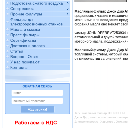
Подготовка сжатого воздуха
Спецтехника
Масляный фильтр Джон Дир A
Прочие фильтры
вредоносных частиц и механиче
Фильтры для
механизма или попадания продук
электроэрозионных станков
сгорания масла оно меняет свой
Масла и смазки
Фильтр JOHN DEERE AT253934 п
Пресс фильтры
автомобильной и другой техник
Сертификаты
моторного масла, поддержания 
Доставка и оплата
Масляный фильтр Джон Дир A
Статьи
топливной системы, который об
Вопрос - Ответ
от микрочастиц загрязнений, пр
У нас покупают
Контакты
ОБРАТНАЯ СВЯЗЬ
Теги: масляный фильтр JOHN DEERE, 
Джон Дир, очистка масляного фильтр
Днепропетровске, Харькове . Описан