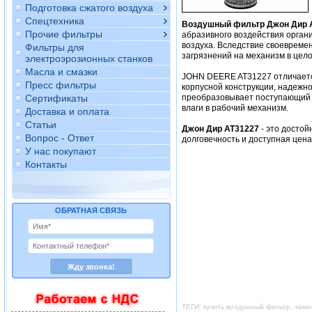
Подготовка сжатого воздуха
Спецтехника
Воздушный фильтр Джон Дир 
Прочие фильтры
абразивного воздействия орган
воздуха. Вследствие своевреме
Фильтры для
загрязнений на механизм в цело
электроэрозионных станков
Масла и смазки
JOHN DEERE AT31227 отличается
Пресс фильтры
корпусной конструкции, надежно
Сертификаты
преобразовывает поступающий в
влаги в рабочий механизм.
Доставка и оплата
Статьи
Джон Дир AT31227
- это досто
Вопрос - Ответ
долговечность и доступная цен
У нас покупают
Контакты
ОБРАТНАЯ СВЯЗЬ
ТЕГИ: купить воздушный фильтр, зам