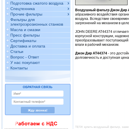
Подготовка сжатого воздуха
Спецтехника
Воздушный фильтр Джон Дир 
Прочие фильтры
абразивного воздействия орган
воздуха. Вследствие своевреме
Фильтры для
загрязнений на механизм в цело
электроэрозионных станков
Масла и смазки
JOHN DEERE AT44374 отличается
Пресс фильтры
корпусной конструкции, надежно
Сертификаты
преобразовывает поступающий в
влаги в рабочий механизм.
Доставка и оплата
Статьи
Джон Дир AT44374
- это досто
Вопрос - Ответ
долговечность и доступная цен
У нас покупают
Контакты
ОБРАТНАЯ СВЯЗЬ
ТЕГИ: купить воздушный фильтр, зам