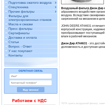
Подготовка сжатого воздуха
Спецтехника
Воздушный фильтр Джон Дир 
Прочие фильтры
абразивного воздействия орган
воздуха. Вследствие своевреме
Фильтры для
загрязнений на механизм в цело
электроэрозионных станков
Масла и смазки
JOHN DEERE AT44631 отличается
Пресс фильтры
корпусной конструкции, надежно
Сертификаты
преобразовывает поступающий в
влаги в рабочий механизм.
Доставка и оплата
Статьи
Джон Дир AT44631
- это досто
Вопрос - Ответ
долговечность и доступная цен
У нас покупают
Контакты
ОБРАТНАЯ СВЯЗЬ
ТЕГИ: купить воздушный фильтр, зам