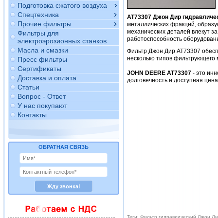
Подготовка сжатого воздуха
Спецтехника
AT73307 Джон Дир гидравличе
Прочие фильтры
металлических фракций, образу
механических деталей влекут за
Фильтры для
работоспособность оборудован
электроэрозионных станков
Масла и смазки
Фильтр Джон Дир AT73307 обес
несколько типов фильтрующего 
Пресс фильтры
Сертификаты
JOHN DEERE AT73307
- это ин
Доставка и оплата
долговечность и доступная цен
Статьи
Вопрос - Ответ
У нас покупают
Контакты
ОБРАТНАЯ СВЯЗЬ
Теги: Фильтр гидравлический Джон Д