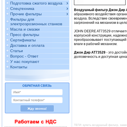
Подготовка сжатого воздуха
Спецтехника
Воздушный фильтр Джон Дир 
Прочие фильтры
абразивного воздействия орган
воздуха. Вследствие своевреме
Фильтры для
загрязнений на механизм в цело
электроэрозионных станков
Масла и смазки
JOHN DEERE AT73529 отличается
Пресс фильтры
корпусной конструкции, надежно
Сертификаты
преобразовывает поступающий в
влаги в рабочий механизм.
Доставка и оплата
Статьи
Джон Дир AT73529
- это досто
Вопрос - Ответ
долговечность и доступная цен
У нас покупают
Контакты
ОБРАТНАЯ СВЯЗЬ
ТЕГИ: купить воздушный фильтр, зам