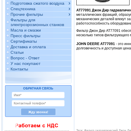
Подготовка сжатого воздуха
Спецтехника
AT77091 Джон Дир гидравличе
Прочие фильтры
металлических фракций, образу
механических деталей влекут за
Фильтры для
работоспособность оборудован
электроэрозионных станков
Масла и смазки
Фильтр Джон Дир AT77091 обес
несколько типов фильтрующего 
Пресс фильтры
Сертификаты
JOHN DEERE AT77091
- это ин
Доставка и оплата
долговечность и доступная цен
Статьи
Вопрос - Ответ
У нас покупают
Контакты
ОБРАТНАЯ СВЯЗЬ
Теги: Фильтр гидравлический Джон Д