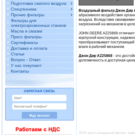
Подготовка сжатого воздуха
Спецтехника
Воздушный фильтр Джон Дир 
Прочие фильтры
абразивного воздействия орган
воздуха. Вследствие своевреме
Фильтры для
загрязнений на механизм в цело
электроэрозионных станков
Масла и смазки
JOHN DEERE AZ25868 отличается
Пресс фильтры
корпусной конструкции, надежно
Сертификаты
преобразовывает поступающий в
влаги в рабочий механизм.
Доставка и оплата
Статьи
Джон Дир AZ25868
- это досто
Вопрос - Ответ
долговечность и доступная цен
У нас покупают
Контакты
ОБРАТНАЯ СВЯЗЬ
ТЕГИ: купить воздушный фильтр, зам