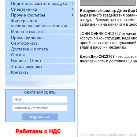
Подготовка сжатого воздуха
Спецтехника
Воздушный фильтр Джон Дир 
Прочие фильтры
абразивного воздействия орган
воздуха. Вследствие своевреме
Фильтры для
загрязнений на механизм в цело
электроэрозионных станков
Масла и смазки
JOHN DEERE CH12767 отличаетс
Пресс фильтры
корпусной конструкции, надежно
Сертификаты
преобразовывает поступающий в
влаги в рабочий механизм.
Доставка и оплата
Статьи
Джон Дир CH12767
- это досто
Вопрос - Ответ
долговечность и доступная цен
У нас покупают
Контакты
ОБРАТНАЯ СВЯЗЬ
ТЕГИ: купить воздушный фильтр, зам