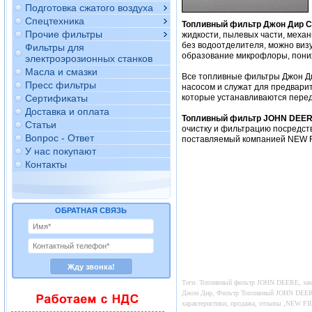
Подготовка сжатого воздуха
Спецтехника
Топливный фильтр Джон Дир 
Прочие фильтры
жидкости, пылевых части, механ
без водоотделителя, можно виз
Фильтры для
образование микрофлоры, пониж
электроэрозионных станков
Масла и смазки
Все топливные фильтры Джон Ди
Пресс фильтры
насосом и служат для предвари
Сертификаты
которые устанавливаются перед
Доставка и оплата
Топливный фильтр JOHN DEER
Статьи
очистку и фильтрацию посредс
Вопрос - Ответ
поставляемый компанией NEW FI
У нас покупают
Контакты
ОБРАТНАЯ СВЯЗЬ
Теги: Топливный фильтр JOHN DEERE, заме
Джон Дир, Фильтр Топливный JOHN DEERE, 
характеристики, продажа, отзывы ,NEW 