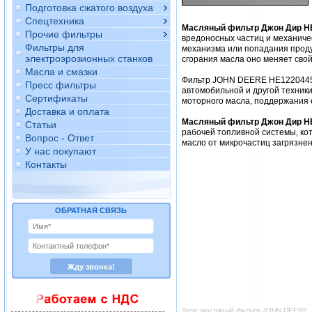
Подготовка сжатого воздуха
Спецтехника
Масляный фильтр Джон Дир H
Прочие фильтры
вредоносных частиц и механиче
Фильтры для
механизма или попадания продук
электроэрозионных станков
сгорания масла оно меняет свой
Масла и смазки
Фильтр JOHN DEERE HE1220445 
Пресс фильтры
автомобильной и другой техник
Сертификаты
моторного масла, поддержания 
Доставка и оплата
Масляный фильтр Джон Дир H
Статьи
рабочей топливной системы, ко
Вопрос - Ответ
масло от микрочастиц загрязнен
У нас покупают
Контакты
ОБРАТНАЯ СВЯЗЬ
Теги: масляный фильтр JOHN DEERE, 