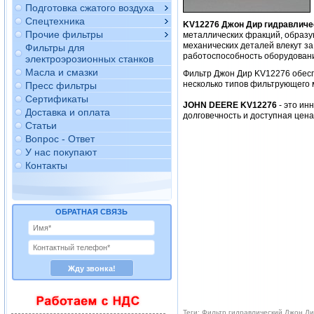
Подготовка сжатого воздуха
Спецтехника
KV12276 Джон Дир гидравличе
Прочие фильтры
металлических фракций, образу
механических деталей влекут за
Фильтры для
работоспособность оборудован
электроэрозионных станков
Масла и смазки
Фильтр Джон Дир KV12276 обес
несколько типов фильтрующего 
Пресс фильтры
Сертификаты
JOHN DEERE KV12276
- это ин
Доставка и оплата
долговечность и доступная цен
Статьи
Вопрос - Ответ
У нас покупают
Контакты
ОБРАТНАЯ СВЯЗЬ
Теги: Фильтр гидравлический Джон Д