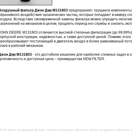
Воздушный фильтр Джон Дир M131803
предохраняет трущиеся компоненты д
абразивного воздействия органических частиц, которые попадают в камеру с
воздуха. Вследствие своевременной замены фильтра можно упредить негатив
загрязнений на механизм в целом, продлить период его службы и снизить эк
JOHN DEERE M131803 отличается высокой степенью фильтрации (до 99,99%),
корпусной конструкции, надежностью, а также доступной ценой. Помимо этог
преобразовывает поступающий в двигатель воздух в более равномерный пото
влаги в рабочий механизм.
Джон Дир M131803
- это достойное решение для наиболее сложных задач в с
долговечность и доступная цена – преимущества NEW FILTER.
ЕГИ: купить воздушный фильтр, замена воздушного фильтра, корпус воздушного фильтра,