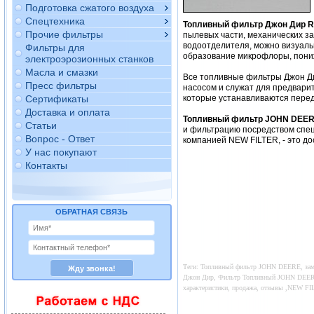
Подготовка сжатого воздуха
Спецтехника
Топливный фильтр Джон Дир R
Прочие фильтры
пылевых части, механических за
водоотделителя, можно визуаль
Фильтры для
образование микрофлоры, пониж
электроэрозионных станков
Масла и смазки
Все топливные фильтры Джон Ди
Пресс фильтры
насосом и служат для предвари
Сертификаты
которые устанавливаются перед
Доставка и оплата
Топливный фильтр JOHN DEER
Статьи
и фильтрацию посредством спе
Вопрос - Ответ
компанией NEW FILTER, - это д
У нас покупают
Контакты
ОБРАТНАЯ СВЯЗЬ
Теги: Топливный фильтр JOHN DEERE, заме
Джон Дир, Фильтр Топливный JOHN DEERE, 
характеристики, продажа, отзывы ,NEW 