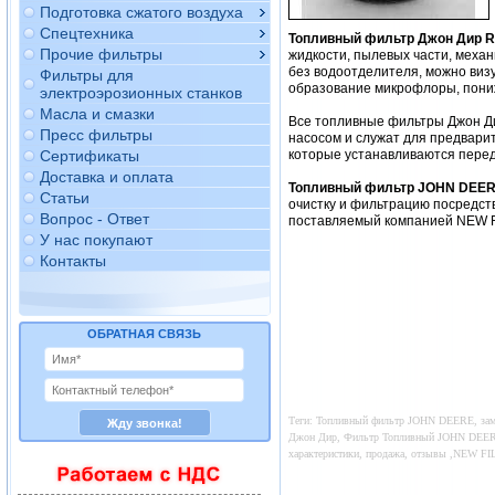
Подготовка сжатого воздуха
Спецтехника
Топливный фильтр Джон Дир 
Прочие фильтры
жидкости, пылевых части, механ
без водоотделителя, можно виз
Фильтры для
образование микрофлоры, пониж
электроэрозионных станков
Масла и смазки
Все топливные фильтры Джон Ди
Пресс фильтры
насосом и служат для предвари
Сертификаты
которые устанавливаются перед
Доставка и оплата
Топливный фильтр JOHN DEER
Статьи
очистку и фильтрацию посредс
Вопрос - Ответ
поставляемый компанией NEW FI
У нас покупают
Контакты
ОБРАТНАЯ СВЯЗЬ
Теги: Топливный фильтр JOHN DEERE, заме
Джон Дир, Фильтр Топливный JOHN DEERE, 
характеристики, продажа, отзывы ,NEW 