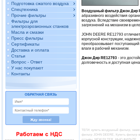
Подготовка сжатого воздуха
Спецтехника
Воздушный фильтр Джон Дир 
Прочие фильтры
абразивного воздействия орган
воздуха. Вследствие своевреме
Фильтры для
загрязнений на механизм в цело
электроэрозионных станков
Масла и смазки
JOHN DEERE RE12793 отличаетс
Пресс фильтры
корпусной конструкции, надежно
Сертификаты
преобразовывает поступающий в
влаги в рабочий механизм.
Доставка и оплата
Статьи
Джон Дир RE12793
- это досто
Вопрос - Ответ
долговечность и доступная цен
У нас покупают
Контакты
ОБРАТНАЯ СВЯЗЬ
ТЕГИ: купить воздушный фильтр, зам
фильтр JOHN DEERE, Купить фильтр во
отзывы, NEW FILTER ,НЬЮ ФИЛЬТР