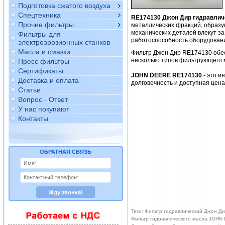
Подготовка сжатого воздуха
Спецтехника
RE174130 Джон Дир гидравлич
Прочие фильтры
металлических фракций, образу
механических деталей влекут за
Фильтры для
работоспособность оборудован
электроэрозионных станков
Масла и смазки
Фильтр Джон Дир RE174130 обе
несколько типов фильтрующего 
Пресс фильтры
Сертификаты
JOHN DEERE RE174130
- это и
Доставка и оплата
долговечность и доступная цен
Статьи
Вопрос - Ответ
У нас покупают
Контакты
ОБРАТНАЯ СВЯЗЬ
Теги: Фильтр гидравлический Джон Д
Фильтр гидравлического масла JOHN D