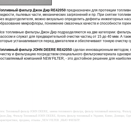
Топливный фильтр Джон Дир RE42050
предназначен для протекции топливн
жидкости, пылевых части, механических загрязнений и пр. При снятии топлив
без водоотделителя, можно визуально определить дефекты инжекторных наса
образование микрофлоры, понижение смазочных качеств и способности горен
Все топливные фильтры Джон Дир подразделяются на две категории: фильтр
насосом и служат для предварительной очистки частиц от 15 до 40 мкм. А т
которые устанавливаются перед двигателем и обеспечивают тонкую очистку с
Топливный фильтр JOHN DEERE RE42050
сделан инновационным методом, 
очистку и фильтрацию посредством специального фильтроматериала одновре
поставляемый компанией NEW FILTER, - это достойное решение для наиболе
еги: Топливный фильтр JOHN DEERE, замена топливного фильтра, фильтр топливный инжектор, Фильт
жон Дир, Фильтр Топливный JOHN DEERE, Купить фильтр топливный в Украине, Киеве, Донецке, Одесс
арактеристики, продажа, отзывы ,NEW FILTER ,НЬЮ ФИЛЬТР.