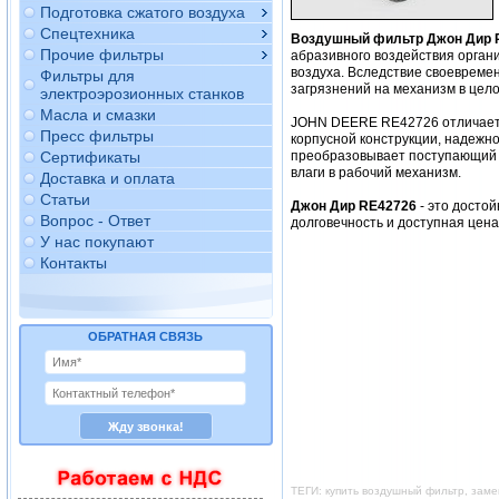
Подготовка сжатого воздуха
Спецтехника
Воздушный фильтр Джон Дир 
Прочие фильтры
абразивного воздействия орган
воздуха. Вследствие своевреме
Фильтры для
загрязнений на механизм в цело
электроэрозионных станков
Масла и смазки
JOHN DEERE RE42726 отличаетс
Пресс фильтры
корпусной конструкции, надежно
Сертификаты
преобразовывает поступающий в
влаги в рабочий механизм.
Доставка и оплата
Статьи
Джон Дир RE42726
- это досто
Вопрос - Ответ
долговечность и доступная цен
У нас покупают
Контакты
ОБРАТНАЯ СВЯЗЬ
ТЕГИ: купить воздушный фильтр, зам