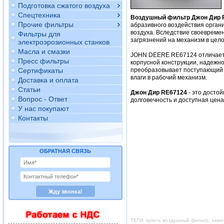
Подготовка сжатого воздуха
Спецтехника
Воздушный фильтр Джон Дир 
Прочие фильтры
абразивного воздействия орган
воздуха. Вследствие своевреме
Фильтры для
загрязнений на механизм в цело
электроэрозионных станков
Масла и смазки
JOHN DEERE RE67124 отличаетс
Пресс фильтры
корпусной конструкции, надежно
Сертификаты
преобразовывает поступающий в
влаги в рабочий механизм.
Доставка и оплата
Статьи
Джон Дир RE67124
- это досто
Вопрос - Ответ
долговечность и доступная цен
У нас покупают
Контакты
ОБРАТНАЯ СВЯЗЬ
ТЕГИ: купить воздушный фильтр, зам