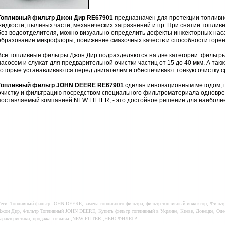
Топливный фильтр Джон Дир RE67901
предназначен для протекции топливн
жидкости, пылевых части, механических загрязнений и пр. При снятии топлив
без водоотделителя, можно визуально определить дефекты инжекторных наса
образование микрофлоры, понижение смазочных качеств и способности горен
Все топливные фильтры Джон Дир подразделяются на две категории: фильтр
насосом и служат для предварительной очистки частиц от 15 до 40 мкм. А т
которые устанавливаются перед двигателем и обеспечивают тонкую очистку с
Топливный фильтр JOHN DEERE RE67901
сделан инновационным методом, 
очистку и фильтрацию посредством специального фильтроматериала одновре
поставляемый компанией NEW FILTER, - это достойное решение для наиболе
еги: Топливный фильтр JOHN DEERE, замена топливного фильтра, фильтр топливный инжектор, Фильт
жон Дир, Фильтр Топливный JOHN DEERE, Купить фильтр топливный в Украине, Киеве, Донецке, Одесс
арактеристики, продажа, отзывы ,NEW FILTER ,НЬЮ ФИЛЬТР.