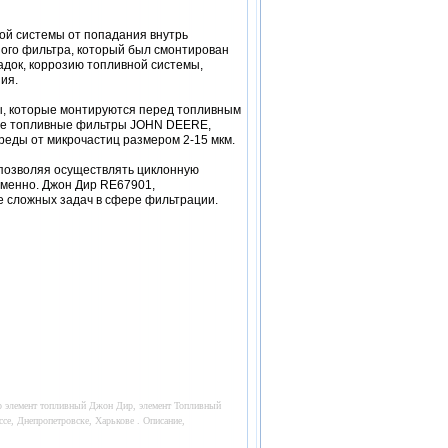
ой системы от попадания внутрь
ного фильтра, который был смонтирован
док, коррозию топливной системы,
ия.
ы, которые монтируются перед топливным
акже топливные фильтры JOHN DEERE,
реды от микрочастиц размером 2-15 мкм.
позволяя осуществлять циклонную
менно. Джон Дир RE67901,
е сложных задач в сфере фильтрации.
р элемент топливный Джон Дир, элемент Топливный
е, Днепропетровске, Харькове . Описание,