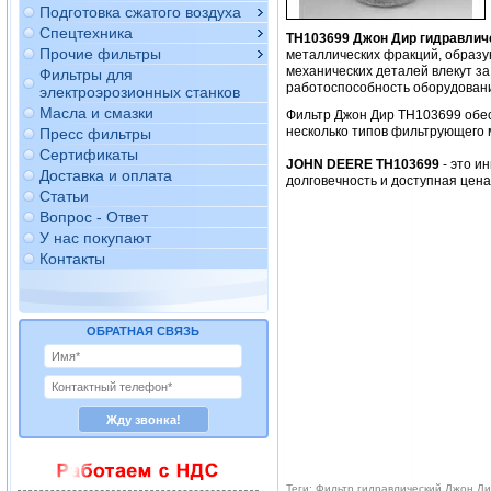
Подготовка сжатого воздуха
Спецтехника
TH103699 Джон Дир гидравлич
Прочие фильтры
металлических фракций, образу
механических деталей влекут за
Фильтры для
работоспособность оборудован
электроэрозионных станков
Масла и смазки
Фильтр Джон Дир TH103699 обе
несколько типов фильтрующего 
Пресс фильтры
Сертификаты
JOHN DEERE TH103699
- это и
Доставка и оплата
долговечность и доступная цен
Статьи
Вопрос - Ответ
У нас покупают
Контакты
ОБРАТНАЯ СВЯЗЬ
Теги: Фильтр гидравлический Джон Д